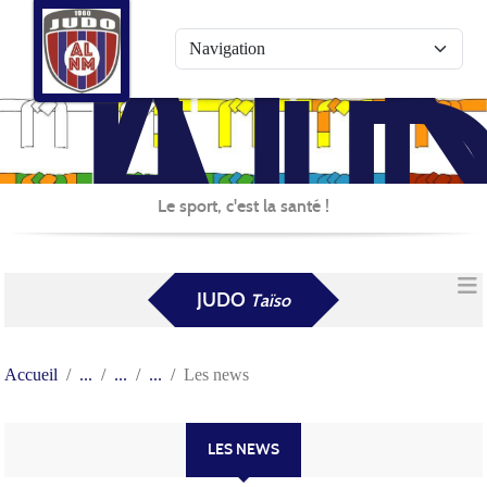
AL
Panneau de gestion des cookies
JU
Le sport, c'est la santé !
JUDO
Taïso
Accueil
Les news
LES NEWS