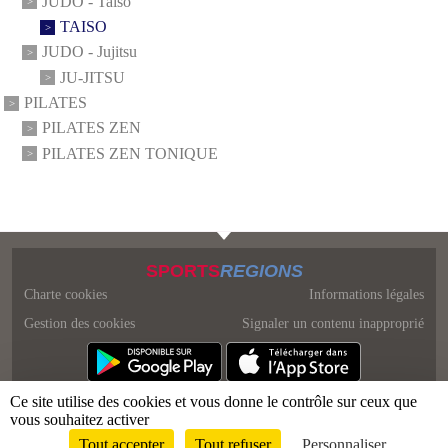
JUDO - Taïso
TAISO
JUDO - Jujitsu
JU-JITSU
PILATES
PILATES ZEN
PILATES ZEN TONIQUE
SPORTS
REGIONS
Charte cookies
Informations légales
Gestion des cookies
Signaler un contenu inapproprié
Ce site utilise des cookies et vous donne le contrôle sur ceux que
vous souhaitez activer
Tout accepter
Tout refuser
Personnaliser
Envie de participer ?
Connexion