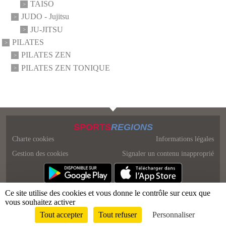
TAISO
JUDO - Jujitsu
JU-JITSU
PILATES
PILATES ZEN
PILATES ZEN TONIQUE
SPORTS
REGIONS
Charte cookies
Informations légales
Gestion des cookies
Signaler un contenu inapproprié
Ce site utilise des cookies et vous donne le contrôle sur ceux que
vous souhaitez activer
Tout accepter
Tout refuser
Personnaliser
Envie de participer ?
Connexion