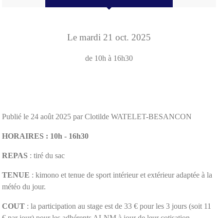
Le
mardi
21
oct.
2025
de 10h à 16h30
Publié le
24 août 2025
par Clotilde WATELET-BESANCON
HORAIRES : 10h - 16h30
REPAS
: tiré du sac
TENUE
: kimono et tenue de sport intérieur et extérieur adaptée à la
météo du jour.
COUT
: la participation au stage est de 33 € pour les 3 jours (soit 11
€ par jour) pour les adhérents ALNM à jour de leur cotisation.